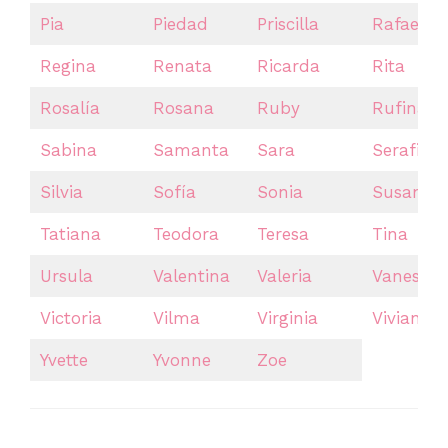
Pia
Piedad
Priscilla
Rafaela
Regina
Renata
Ricarda
Rita
Rosalía
Rosana
Ruby
Rufina
Sabina
Samanta
Sara
Serafina
Silvia
Sofía
Sonia
Susana
Tatiana
Teodora
Teresa
Tina
Ursula
Valentina
Valeria
Vanessa
Victoria
Vilma
Virginia
Vivian
Yvette
Yvonne
Zoe