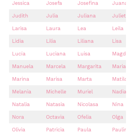
Jessica
Josefa
Josefina
Juana
Judith
Julia
Juliana
Julieta
Larisa
Laura
Lea
Leila
Lidia
Lilia
Liliana
Lisa
Lucía
Luciana
Luisa
Magdale
Manuela
Marcela
Margarita
Maria
Marina
Marisa
Marta
Matilda
Melania
Michelle
Muriel
Nadia
Natalia
Natasia
Nicolasa
Nina
Nora
Octavia
Ofelia
Olga
Olivia
Patricia
Paula
Paulina