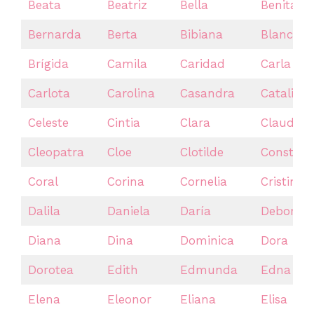
Beata
Beatriz
Bella
Benita
Bernarda
Berta
Bibiana
Blanca
Brígida
Camila
Caridad
Carla
Carlota
Carolina
Casandra
Catalina
Celeste
Cintia
Clara
Claudia
Cleopatra
Cloe
Clotilde
Constan
Coral
Corina
Cornelia
Cristina
Dalila
Daniela
Daría
Deborah
Diana
Dina
Dominica
Dora
Dorotea
Edith
Edmunda
Edna
Elena
Eleonor
Eliana
Elisa