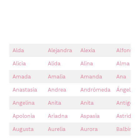
Alda
Alejandra
Alexia
Alfonsin
Alicia
Alida
Alina
Alma
Amada
Amalia
Amanda
Ana
Anastasia
Andrea
Andrómeda
Ángela
Angelina
Anita
Anita
Antígona
Apolonia
Ariadna
Aspasia
Astrid
Augusta
Aurelia
Aurora
Balbina