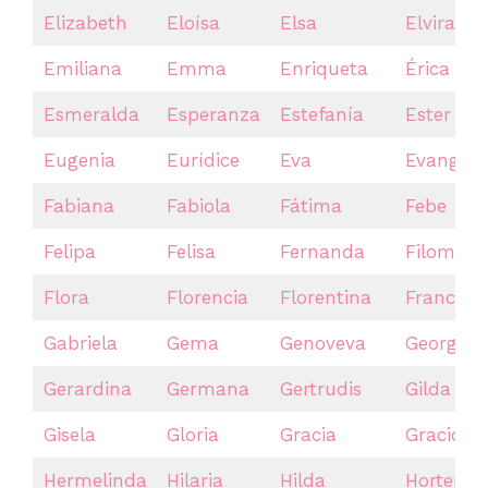
Elizabeth
Eloísa
Elsa
Elvira
Emiliana
Emma
Enriqueta
Érica
Esmeralda
Esperanza
Estefanía
Ester
Eugenia
Eurídice
Eva
Evangeli
Fabiana
Fabiola
Fátima
Febe
Felipa
Felisa
Fernanda
Filomena
Flora
Florencia
Florentina
Francisc
Gabriela
Gema
Genoveva
Georgia
Gerardina
Germana
Gertrudis
Gilda
Gisela
Gloria
Gracia
Graciosa
Hermelinda
Hilaria
Hilda
Hortensi