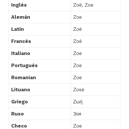
Inglés
Zoë, Zoe
Alemán
Zoe
Latín
Zoë
Francés
Zoé
Italiano
Zoe
Portugués
Zoe
Romanian
Zoe
Lituano
Zosė
Griego
Ζωή
Ruso
Зоя
Checo
Zoe