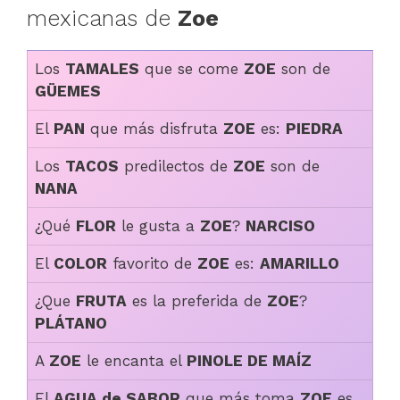
mexicanas de
Zoe
Los
TAMALES
que se come
ZOE
son de
GÜEMES
El
PAN
que más disfruta
ZOE
es:
PIEDRA
Los
TACOS
predilectos de
ZOE
son de
NANA
¿Qué
FLOR
le gusta a
ZOE
?
NARCISO
El
COLOR
favorito de
ZOE
es:
AMARILLO
¿Que
FRUTA
es la preferida de
ZOE
?
PLÁTANO
A
ZOE
le encanta el
PINOLE DE MAÍZ
El
AGUA de SABOR
que más toma
ZOE
es