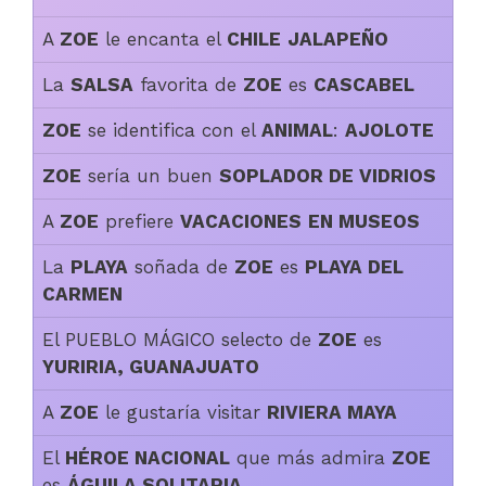
A
ZOE
le encanta el
CHILE
JALAPEÑO
La
SALSA
favorita de
ZOE
es
CASCABEL
ZOE
se identifica con el
ANIMAL
:
AJOLOTE
ZOE
sería un buen
SOPLADOR DE VIDRIOS
A
ZOE
prefiere
VACACIONES
EN MUSEOS
La
PLAYA
soñada de
ZOE
es
PLAYA DEL
CARMEN
El PUEBLO MÁGICO selecto de
ZOE
es
YURIRIA, GUANAJUATO
A
ZOE
le gustaría visitar
RIVIERA MAYA
El
HÉROE NACIONAL
que más admira
ZOE
es
ÁGUILA SOLITARIA