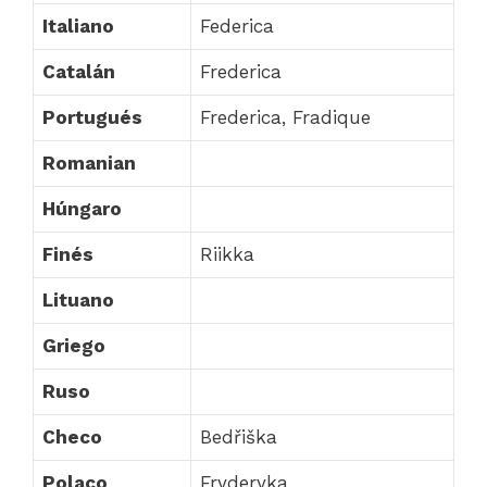
Italiano
Federica
Catalán
Frederica
Portugués
Frederica, Fradique
Romanian
Húngaro
Finés
Riikka
Lituano
Griego
Ruso
Checo
Bedřiška
Polaco
Fryderyka