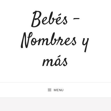
Saltar
al
Bebés -
contenido
Nombres y
más
MENU