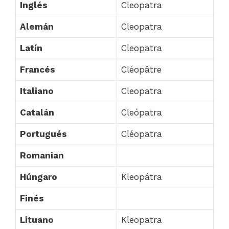
Inglés
Cleopatra
Alemán
Cleopatra
Latín
Cleopatra
Francés
Cléopâtre
Italiano
Cleopatra
Catalán
Cleópatra
Portugués
Cléopatra
Romanian
Húngaro
Kleopátra
Finés
Lituano
Kleopatra