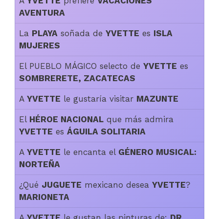
A
YVETTE
prefiere
VACACIONES
AVENTURA
La
PLAYA
soñada de
YVETTE
es
ISLA
MUJERES
El PUEBLO MÁGICO selecto de
YVETTE
es
SOMBRERETE, ZACATECAS
A
YVETTE
le gustaría visitar
MAZUNTE
El
HÉROE NACIONAL
que más admira
YVETTE
es
ÁGUILA SOLITARIA
A
YVETTE
le encanta el
GÉNERO MUSICAL:
NORTEÑA
¿Qué
JUGUETE
mexicano desea
YVETTE
?
MARIONETA
A
YVETTE
le gustan las pinturas de:
DR.