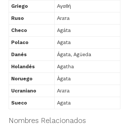
Griego
Αγαθή
Ruso
Агата
Checo
Agáta
Polaco
Agata
Danés
Ágata, Agüeda
Holandés
Agatha
Noruego
Àgata
Ucraniano
Агата
Sueco
Agata
Nombres Relacionados