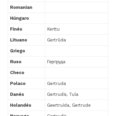
Romanian
Húngaro
Finés
Kerttu
Lituano
Gertrūda
Griego
Ruso
Гертруда
Checo
Polaco
Gertruda
Danés
Gertrudis, Tula
Holandés
Geertruida, Gertrude
Noruego
Gertrudis