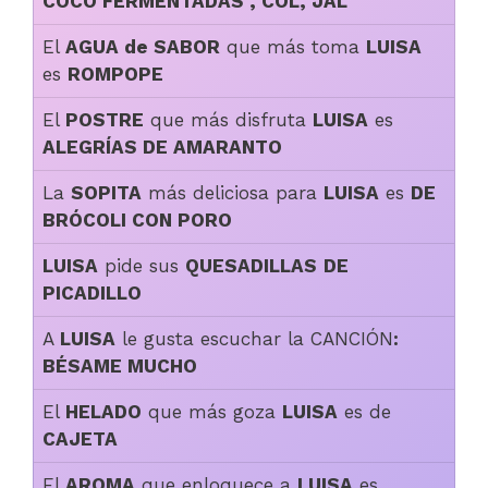
COCO FERMENTADAS , COL, JAL
El
AGUA de SABOR
que más toma
LUISA
es
ROMPOPE
El
POSTRE
que más disfruta
LUISA
es
ALEGRÍAS DE AMARANTO
La
SOPITA
más deliciosa para
LUISA
es
DE
BRÓCOLI CON PORO
LUISA
pide sus
QUESADILLAS
DE
PICADILLO
A
LUISA
le gusta escuchar la CANCIÓN
:
BÉSAME MUCHO
El
HELADO
que más goza
LUISA
es de
CAJETA
El
AROMA
que enloquece a
LUISA
es