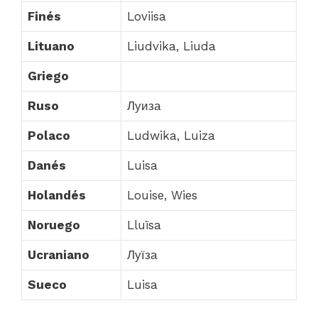
Finés
Loviisa
Lituano
Liudvika, Liuda
Griego
Ruso
Луиза
Polaco
Ludwika, Luiza
Danés
Luisa
Holandés
Louise, Wies
Noruego
Lluïsa
Ucraniano
Луїза
Sueco
Luisa