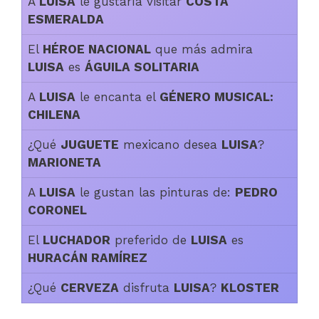
A
LUISA
le gustaría visitar
COSTA
ESMERALDA
El
HÉROE NACIONAL
que más admira
LUISA
es
ÁGUILA SOLITARIA
A
LUISA
le encanta el
GÉNERO MUSICAL:
CHILENA
¿Qué
JUGUETE
mexicano desea
LUISA
?
MARIONETA
A
LUISA
le gustan las pinturas de:
PEDRO
CORONEL
El
LUCHADOR
preferido de
LUISA
es
HURACÁN RAMÍREZ
¿Qué
CERVEZA
disfruta
LUISA
?
KLOSTER