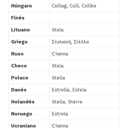
Húngaro
Csillag, Csili, Csilike
Finés
Lituano
Stela
Griego
Στυλιανή, Στέλλα
Ruso
Стелла
Checo
Stela
Polaco
Stella
Danés
Estrella, Estela
Holandés
Stella, Sterre
Noruego
Estrela
Ucraniano
Стелла