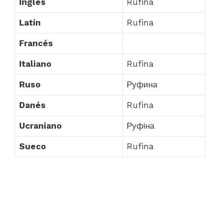
Inglés
Rufina
Latín
Rufina
Francés
Italiano
Rufina
Ruso
Руфина
Danés
Rufina
Ucraniano
Руфіна
Sueco
Rufina