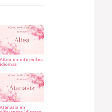
Altea en diferentes
idiomas
Atanasia en
diferentes idiomas