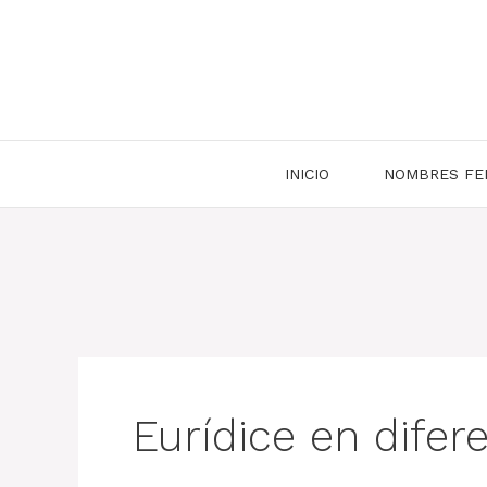
Saltar
al
contenido
INICIO
NOMBRES FE
Eurídice en difer