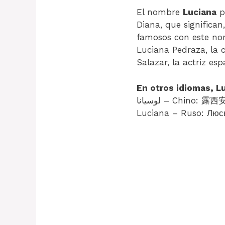
El nombre
Luciana
pr
Diana, que significan,
famosos con este nom
Luciana Pedraza, la c
Salazar, la actriz e
En otros idiomas, L
لوسيانا – Chino: 露西安娜 – Francés: Luciane – Italiano: Luciana – Japonés: ルシアナ – Portugués:
Luciana – Ruso: Люс