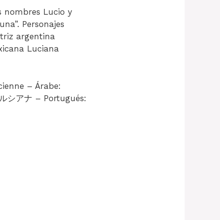
os nombres Lucio y
luna”. Personajes
triz argentina
exicana Luciana
cienne – Árabe: