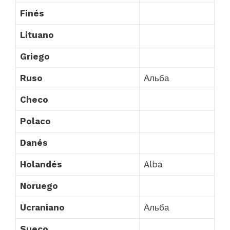
Finés
Lituano
Griego
Ruso
Альба
Checo
Polaco
Danés
Holandés
Alba
Noruego
Ucraniano
Альба
Sueco