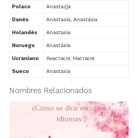
Polaco
Anastazja
Danés
Anastasia, Anastásia
Holandés
Anastasia
Noruego
Anastàsia
Ucraniano
Анастасія, Настасія
Sueco
Anastasia
Nombres Relacionados