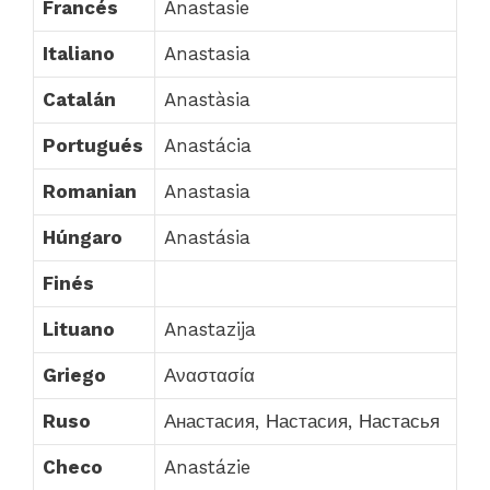
Francés
Anastasie
Italiano
Anastasia
Catalán
Anastàsia
Portugués
Anastácia
Romanian
Anastasia
Húngaro
Anastásia
Finés
Lituano
Anastazija
Griego
Αναστασία
Ruso
Анастасия, Настасия, Настасья
Checo
Anastázie