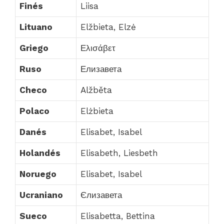
Finés
Liisa
Lituano
Elžbieta, Elzė
Griego
Ελισάβετ
Ruso
Елизавета
Checo
Alžběta
Polaco
Elżbieta
Danés
Elisabet, Isabel
Holandés
Elisabeth, Liesbeth
Noruego
Elisabet, Isabel
Ucraniano
Єлизавета
Sueco
Elisabetta, Bettina