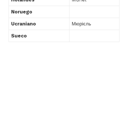
Noruego
Ucraniano
Мюрієль
Sueco