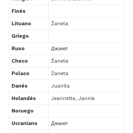
Finés
Lituano
Žaneta
Griego
Ruso
Джанет
Checo
Žaneta
Polaco
Żaneta
Danés
Juanita
Holandés
Jeannette, Jannie
Noruego
Ucraniano
Джанет