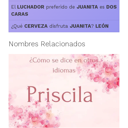
El
LUCHADOR
preferido de
JUANITA
es
DOS
CARAS
¿Qué
CERVEZA
disfruta
JUANITA
?
LEÓN
Nombres Relacionados