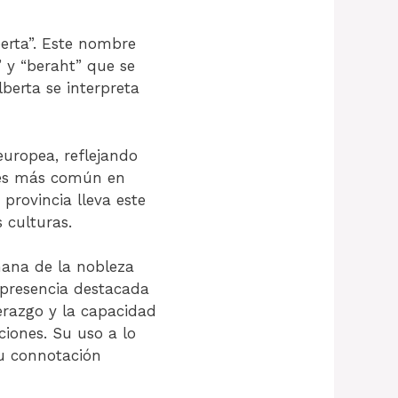
erta”. Este nombre
” y “beraht” que se
lberta se interpreta
europea, reflejando
n es más común en
rovincia lleva este
 culturas.
mana de la nobleza
 presencia destacada
erazgo y la capacidad
ciones. Su uso a lo
su connotación