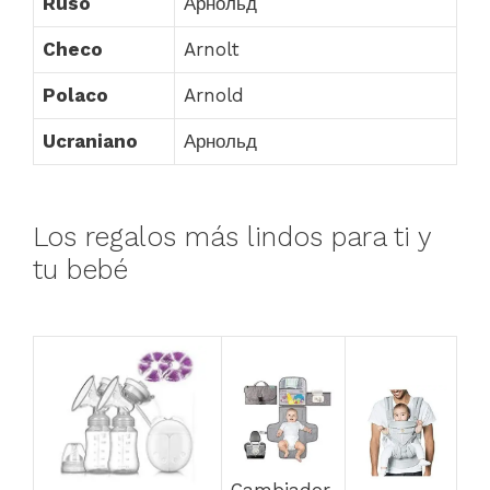
Ruso
Арнольд
Checo
Arnolt
Polaco
Arnold
Ucraniano
Арнольд
Los regalos más lindos para ti y
tu bebé