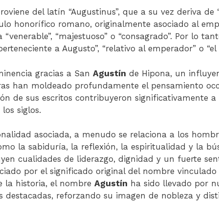
roviene del latín “Augustinus”, que a su vez deriva de 
tulo honorífico romano, originalmente asociado al em
a “venerable”, “majestuoso” o “consagrado”. Por lo tan
erteneciente a Augusto”, “relativo al emperador” o “el
inencia gracias a San
Agustín
de Hipona, un influyen
obras han moldeado profundamente el pensamiento occ
ión de sus escritos contribuyeron significativamente a
los siglos.
onalidad asociada, a menudo se relaciona a los homb
omo la sabiduría, la reflexión, la espiritualidad y la b
yen cualidades de liderazgo, dignidad y un fuerte senti
iado por el significado original del nombre vinculado
de la historia, el nombre
Agustín
ha sido llevado por n
as destacadas, reforzando su imagen de nobleza y dist