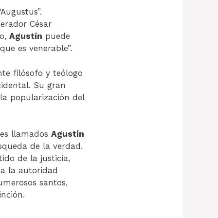
“Augustus”.
perador César
to,
Agustín
puede
 que es venerable”.
te filósofo y teólogo
idental. Su gran
 la popularización del
res llamados
Agustín
úsqueda de la verdad.
do de la justicia,
 a la autoridad
umerosos santos,
inción.