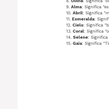
8.
Olivia
: Significa “
9.
Alma
: Significa “e
10.
Abril
: Significa “
11.
Esmeralda
: Signi
12.
Cielo
: Significa “
13.
Coral
: Significa 
14.
Selene
: Significa
15.
Gaia
: Significa “Ti