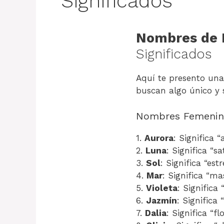
Significados
Nombres de 
Significados
Aquí te presento una
buscan algo único y s
Nombres Femenin
1.
Aurora
: Significa 
2.
Luna
: Significa “sa
3.
Sol
: Significa “est
4.
Mar
: Significa “m
5.
Violeta
: Significa
6.
Jazmín
: Significa 
7.
Dalia
: Significa “f