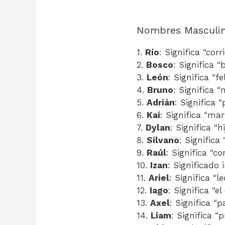
Nombres Masculi
1.
Río
: Significa “cor
2.
Bosco
: Significa “
3.
León
: Significa “fe
4.
Bruno
: Significa “
5.
Adrián
: Significa 
6.
Kai
: Significa “ma
7.
Dylan
: Significa “h
8.
Silvano
: Significa
9.
Raúl
: Significa “co
10.
Izan
: Significado
11.
Ariel
: Significa “l
12.
Iago
: Significa “e
13.
Axel
: Significa “p
14.
Liam
: Significa “p