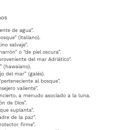
nos
riente de agua”.
bosque” (italiano).
lino salvaje”.
marrón” o “de piel oscura”.
“proveniente del mar Adriático”.
r” (hawaiano).
ijo del mar” (galés).
 “perteneciente al bosque”.
nsejero valiente”.
 incierto, a menudo asociado a la luna.
eón de Dios”.
l que suplanta”.
adre de la paz”.
rotector firme”.