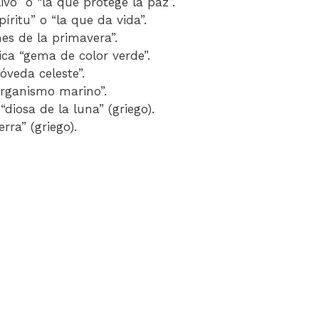
olivo” o “la que protege la paz”.
spíritu” o “la que da vida”.
mes de la primavera”.
fica “gema de color verde”.
bóveda celeste”.
“organismo marino”.
 “diosa de la luna” (griego).
erra” (griego).