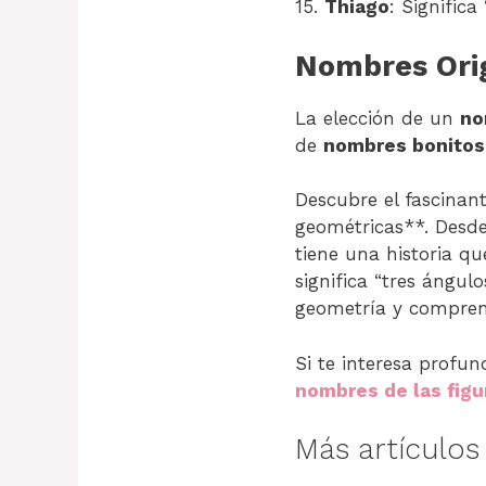
15.
Thiago
: Signific
Nombres Ori
La elección de un
no
de
nombres bonitos
Descubre el fascinan
geométricas**. Desde
tiene una historia qu
significa “tres ángu
geometría y compren
Si te interesa profun
nombres de las fig
Más artículo