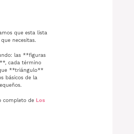
amos que esta lista
 que necesitas.
ndo: las **figuras
o**, cada término
 que **triángulo**
s básicos de la
pequeños.
ulo completo de
Los