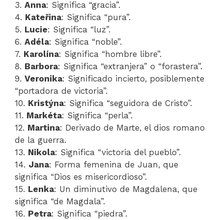
3.
Anna
: Significa “gracia”.
4.
Kateřina
: Significa “pura”.
5.
Lucie
: Significa “luz”.
6.
Adéla
: Significa “noble”.
7.
Karolína
: Significa “hombre libre”.
8.
Barbora
: Significa “extranjera” o “forastera”.
9.
Veronika
: Significado incierto, posiblemente
“portadora de victoria”.
10.
Kristýna
: Significa “seguidora de Cristo”.
11.
Markéta
: Significa “perla”.
12.
Martina
: Derivado de Marte, el dios romano
de la guerra.
13.
Nikola
: Significa “victoria del pueblo”.
14.
Jana
: Forma femenina de Juan, que
significa “Dios es misericordioso”.
15.
Lenka
: Un diminutivo de Magdalena, que
significa “de Magdala”.
16.
Petra
: Significa “piedra”.