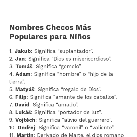
Nombres Checos Más
Populares para Niños
1.
Jakub
: Significa “suplantador”.
2.
Jan
: Significa “Dios es misericordioso”.
3.
Tomáš
: Significa “gemelo”.
4.
Adam
: Significa “hombre” o “hijo de la
tierra”.
5.
Matyáš
: Significa “regalo de Dios”.
6.
Filip
: Significa “amante de los caballos”.
7.
David
: Significa “amado”.
8.
Lukáš
: Significa “portador de luz”.
9.
Vojtěch
: Significa “alivio del guerrero”.
10.
Ondřej
: Significa “varonil” o “valiente”.
11.
Martin
: Derivado de Marte, el dios romano