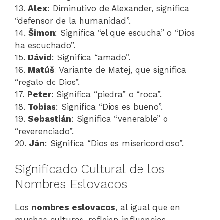
13.
Alex
: Diminutivo de Alexander, significa
“defensor de la humanidad”.
14.
Šimon
: Significa “el que escucha” o “Dios
ha escuchado”.
15.
Dávid
: Significa “amado”.
16.
Matúš
: Variante de Matej, que significa
“regalo de Dios”.
17.
Peter
: Significa “piedra” o “roca”.
18.
Tobias
: Significa “Dios es bueno”.
19.
Sebastián
: Significa “venerable” o
“reverenciado”.
20.
Ján
: Significa “Dios es misericordioso”.
Significado Cultural de los
Nombres Eslovacos
Los
nombres eslovacos
, al igual que en
muchas culturas, reflejan influencias