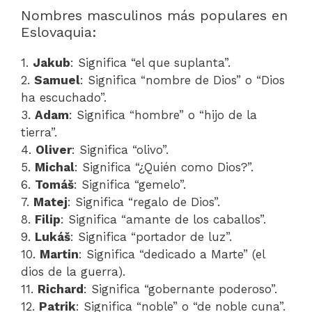
Nombres masculinos más populares en
Eslovaquia:
1.
Jakub
: Significa “el que suplanta”.
2.
Samuel
: Significa “nombre de Dios” o “Dios
ha escuchado”.
3.
Adam
: Significa “hombre” o “hijo de la
tierra”.
4.
Oliver
: Significa “olivo”.
5.
Michal
: Significa “¿Quién como Dios?”.
6.
Tomáš
: Significa “gemelo”.
7.
Matej
: Significa “regalo de Dios”.
8.
Filip
: Significa “amante de los caballos”.
9.
Lukáš
: Significa “portador de luz”.
10.
Martin
: Significa “dedicado a Marte” (el
dios de la guerra).
11.
Richard
: Significa “gobernante poderoso”.
12.
Patrik
: Significa “noble” o “de noble cuna”.