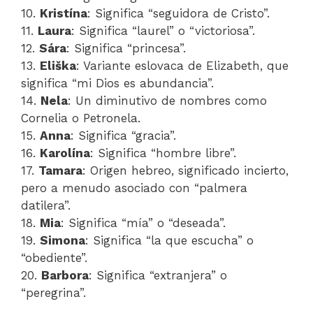
10.
Kristína
: Significa “seguidora de Cristo”.
11.
Laura
: Significa “laurel” o “victoriosa”.
12.
Sára
: Significa “princesa”.
13.
Eliška
: Variante eslovaca de Elizabeth, que
significa “mi Dios es abundancia”.
14.
Nela
: Un diminutivo de nombres como
Cornelia o Petronela.
15.
Anna
: Significa “gracia”.
16.
Karolína
: Significa “hombre libre”.
17.
Tamara
: Origen hebreo, significado incierto,
pero a menudo asociado con “palmera
datilera”.
18.
Mia
: Significa “mía” o “deseada”.
19.
Simona
: Significa “la que escucha” o
“obediente”.
20.
Barbora
: Significa “extranjera” o
“peregrina”.