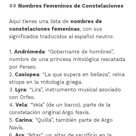
##
Nombres Femeninos de Constelaciones
Aquí tienes una lista de
nombres de
constelaciones femeninas
, con sus
significados traducidos al español neutro:
1.
Andrómeda
: “Gobernante de hombres”,
nombre de una princesa mitológica rescatada
por Perseo.
2.
Casiopea
: “La que supera en belleza”, reina
etíope en la mitología griega.
3.
Lyra
: “Lira”, instrumento musical asociado
con Orfeo.
4.
Vela
: “Vela” (de un barco), parte de la
constelación original Argo Navis.
5.
Carina
: “Quilla”, también parte de Argo
Navis.
6.
Ara
: “Altar”, un altar de sacrificio en la