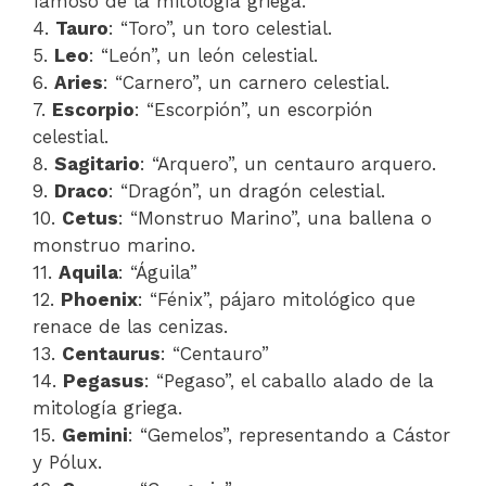
famoso de la mitología griega.
4.
Tauro
: “Toro”, un toro celestial.
5.
Leo
: “León”, un león celestial.
6.
Aries
: “Carnero”, un carnero celestial.
7.
Escorpio
: “Escorpión”, un escorpión
celestial.
8.
Sagitario
: “Arquero”, un centauro arquero.
9.
Draco
: “Dragón”, un dragón celestial.
10.
Cetus
: “Monstruo Marino”, una ballena o
monstruo marino.
11.
Aquila
: “Águila”
12.
Phoenix
: “Fénix”, pájaro mitológico que
renace de las cenizas.
13.
Centaurus
: “Centauro”
14.
Pegasus
: “Pegaso”, el caballo alado de la
mitología griega.
15.
Gemini
: “Gemelos”, representando a Cástor
y Pólux.