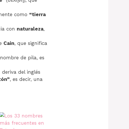
almente como
“tierra
cia con
naturaleza
,
re
Cain
, que significa
l nombre de pila, es
 deriva del inglés
tón”
, es decir, una