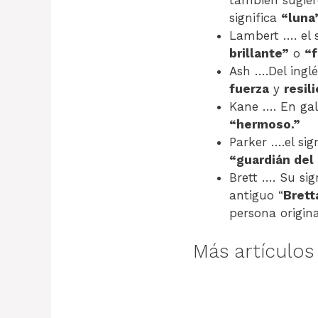
significa
“luna
Lambert …. el 
brillante”
o
“f
Ash ….Del inglé
fuerza
y
resil
Kane …. En gal
“hermoso.”
Parker ….el sig
“guardián del
Brett …. Su sig
antiguo “
Brett
persona origina
Más artículos