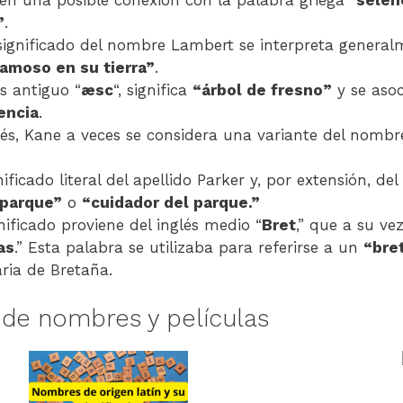
”
.
significado del nombre Lambert se interpreta gener
amoso en su tierra”
.
s antiguo “
æsc
“, significa
“árbol de fresno”
y se aso
iencia
.
és, Kane a veces se considera una variante del nomb
nificado literal del apellido Parker y, por extensión, de
 parque”
o
“cuidador del parque.”
nificado proviene del inglés medio “
Bret
,” que a su vez
as
.” Esta palabra se utilizaba para referirse a un
“bre
ria de Bretaña.
 de nombres y películas