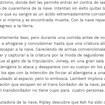
stromo, donde Ash les permite entrar en contra de la
o de cuarentena de la nave. Intentan sin éxito quitar l
do que su sangre es un ácido extremadamente corrosi
or sí misma y es encontrada muerta. Con la nave repar
greso a la tierra.
ntemente ileso, pero durante una comida antes de vol
 a ahogarse y convulsionar hasta que una criatura ali
scapar a la nave. Careciendo de armas convencionales,
zar y capturar a la criatura por la moda de seguidores
gue al gato de la tripulación, Jonesy, en una gran sal
lienígena lo ataca y desaparece con su cuerpo en los 
 los ejes con la intención de forzar al alienígena a una
lsado al espacio, pero lo embosca. Lambert implora
lación que escapen en el trans bordador de la nave, pe
l transbordador no tiene cupo para cuatro personas.
utadora de la nave, Ripley descubre que Ash ha sido 