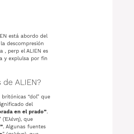
IEN está abordo del
o la descompresión
a , perp el ALIEN es
a y explulsa por fin
s de ALIEN?
britónicas “dol” que
significado del
rada en el prado”
.
” (Ἑλένη), que
e”
. Algunas fuentes
e
” (σελήνη), que