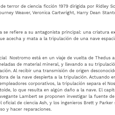
 de terror de ciencia ficción 1979 dirigida por Ridley 
gourney Weaver, Veronica Cartwright, Harry Dean Stant
la se refiere a su antagonista principal: una criatura e
ue acecha y mata a la tripulación de una nave espaci
ial Nostromo está en un viaje de vuelta de Thedus a 
neladas de material mineral, y llevando a su tripulac
ación. Al recibir una transmisión de origen desconoci
ora de la nave despierta a la tripulación. Actuando e
mpleadores corporativos, la tripulación separa el Nos
toide, lo que resulta en algún daño a la nave. El capitá
navegante Lambert se proponen investigar la fuente de
 el oficial de ciencia Ash, y los ingenieros Brett y Park
so y hacer reparaciones.