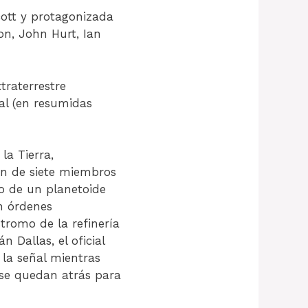
Scott y protagonizada
on, John Hurt, Ian
xtraterrestre
al (en resumidas
la Tierra,
ión de siete miembros
do de un planetoide
n órdenes
tromo de la refinería
n Dallas, el oficial
 la señal mientras
er se quedan atrás para