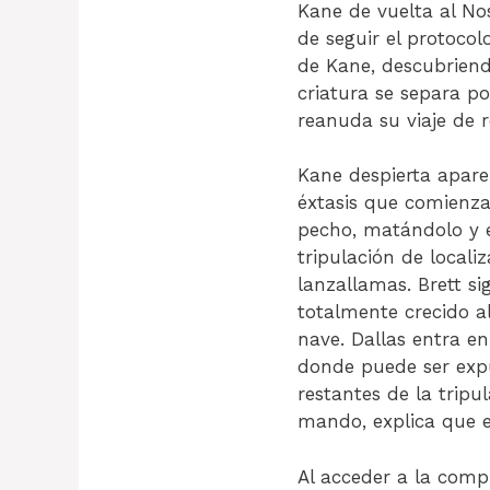
Kane de vuelta al No
de seguir el protocol
de Kane, descubrien
criatura se separa p
reanuda su viaje de re
Kane despierta apare
éxtasis que comienza
pecho, matándolo y e
tripulación de locali
lanzallamas. Brett si
totalmente crecido a
nave. Dallas entra en
donde puede ser expu
restantes de la tripu
mando, explica que e
Al acceder a la comp