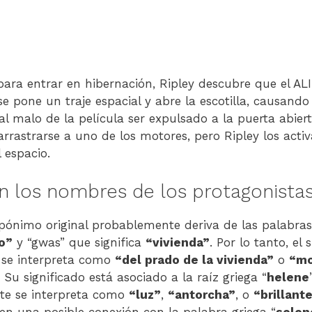
para entrar en hibernación, Ripley descubre que el AL
se pone un traje espacial y abre la escotilla, causand
al malo de la película ser expulsado a la puerta abiert
 arrastrarse a uno de los motores, pero Ripley los activ
l espacio.
an los nombres de los protagonista
opónimo original probablemente deriva de las palabras 
o”
y “gwas” que significa
“vivienda”
. Por lo tanto, el 
 se interpreta como
“del prado de la vivienda”
o
“mo
 Su significado está asociado a la raíz griega “
helene
te se interpreta como
“luz”
,
“antorcha”
, o
“brillant
en una posible conexión con la palabra griega “
selen