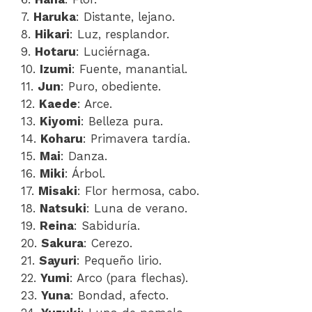
7.
Haruka
: Distante, lejano.
8.
Hikari
: Luz, resplandor.
9.
Hotaru
: Luciérnaga.
10.
Izumi
: Fuente, manantial.
11.
Jun
: Puro, obediente.
12.
Kaede
: Arce.
13.
Kiyomi
: Belleza pura.
14.
Koharu
: Primavera tardía.
15.
Mai
: Danza.
16.
Miki
: Árbol.
17.
Misaki
: Flor hermosa, cabo.
18.
Natsuki
: Luna de verano.
19.
Reina
: Sabiduría.
20.
Sakura
: Cerezo.
21.
Sayuri
: Pequeño lirio.
22.
Yumi
: Arco (para flechas).
23.
Yuna
: Bondad, afecto.