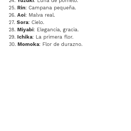
24.
Yuzuki
: Luna de pomelo.
25.
Rin
: Campana pequeña.
26.
Aoi
: Malva real.
27.
Sora
: Cielo.
28.
Miyabi
: Elegancia, gracia.
29.
Ichika
: La primera flor.
30.
Momoka
: Flor de durazno.