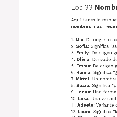
Los 33
Nombr
Aquí tienes la respue
nombres más frecue
1.
Mia
: De origen esca
2.
Sofia
: Significa “sa
3.
Emily
: De origen ge
4.
Olivia
: Derivado del
5.
Emma
: De origen g
6.
Hanna
: Significa “g
7.
Mirtel
: Un nombre 
8.
Saara
: Significa “p
9.
Lenna
: Una forma 
10.
Liisa
: Una variant
11.
Adeele
: Variante 
12.
Laura
: Significa “l