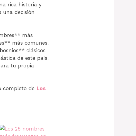
 rica historia y
s una decisión
nombres** más
bres** más comunes,
bosnios** clásicos
stica de este país.
ara tu propia
ulo completo de
Los