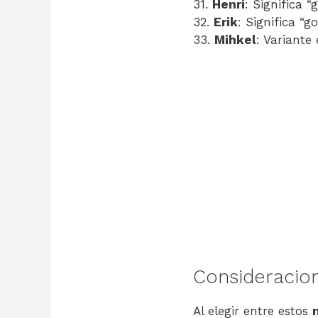
31.
Henri
: Significa 
32.
Erik
: Significa “g
33.
Mihkel
: Variante
Consideracion
Al elegir entre estos