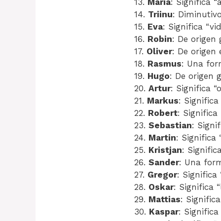
13.
Maria
: Significa 
14.
Triinu
: Diminutivo
15.
Eva
: Significa “vid
16.
Robin
: De origen 
17.
Oliver
: De origen 
18.
Rasmus
: Una for
19.
Hugo
: De origen g
20.
Artur
: Significa “
21.
Markus
: Signific
22.
Robert
: Significa
23.
Sebastian
: Signi
24.
Martin
: Significa
25.
Kristjan
: Signific
26.
Sander
: Una for
27.
Gregor
: Significa 
28.
Oskar
: Significa 
29.
Mattias
: Signific
30.
Kaspar
: Significa