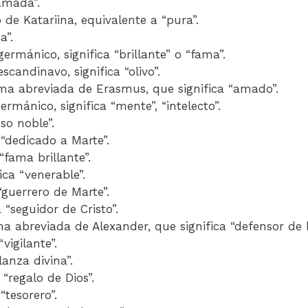
“amada”.
 de Katariina, equivalente a “pura”.
a”.
germánico, significa “brillante” o “fama”.
escandinavo, significa “olivo”.
ma abreviada de Erasmus, que significa “amado”.
ermánico, significa “mente”, “intelecto”.
oso noble”.
a “dedicado a Marte”.
 “fama brillante”.
fica “venerable”.
 “guerrero de Marte”.
a “seguidor de Cristo”.
ma abreviada de Alexander, que significa “defensor de
“vigilante”.
“lanza divina”.
a “regalo de Dios”.
 “tesorero”.