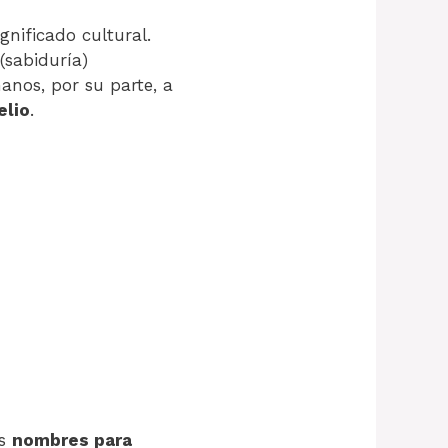
nificado cultural.
(sabiduría)
manos, por su parte, a
elio
.
os
nombres para