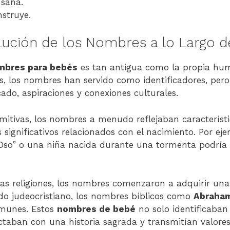
 sana.
nstruye.
olución de los Nombres a lo Largo 
mbres para bebés
es tan antigua como la propia hu
s, los nombres han servido como identificadores, pe
cado, aspiraciones y conexiones culturales.
mitivas, los nombres a menudo reflejaban característic
 significativos relacionados con el nacimiento. Por ej
“Oso” o una niña nacida durante una tormenta podría
 las religiones, los nombres comenzaron a adquirir un
ndo judeocristiano, los nombres bíblicos como
Abraha
omunes. Estos
nombres de bebé
no solo identificaban 
taban con una historia sagrada y transmitían valores 