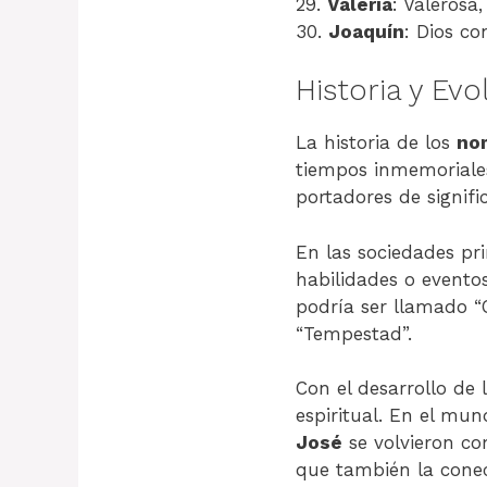
29.
Valeria
: Valerosa,
30.
Joaquín
: Dios co
Historia y Ev
La historia de los
no
tiempos inmemoriale
portadores de signifi
En las sociedades pri
habilidades o eventos
podría ser llamado 
“Tempestad”.
Con el desarrollo de
espiritual. En el mu
José
se volvieron c
que también la conec