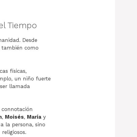
del Tiempo
manidad. Desde
ro también como
as físicas,
emplo, un niño fuerte
 ser llamada
a connotación
m
,
Moisés
,
María
y
a la persona, sino
religiosos.