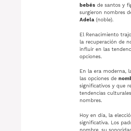
bebés
de santos y fi
surgieron nombres d
Adela
(noble).
El Renacimiento trajo
la recuperación de n
influir en las tenden
opciones.
En la era moderna, la
las opciones de
nomb
significativos y que r
tendencias culturale
nombres.
Hoy en día, la elecc
significativa. Los pa
nombre, su sonoridad,