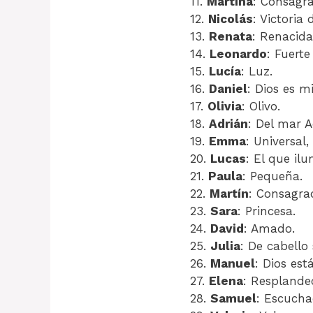
11.
Martina
: Consagra
12.
Nicolás
: Victoria 
13.
Renata
: Renacida
14.
Leonardo
: Fuert
15.
Lucía
: Luz.
16.
Daniel
: Dios es mi
17.
Olivia
: Olivo.
18.
Adrián
: Del mar A
19.
Emma
: Universal
20.
Lucas
: El que ilu
21.
Paula
: Pequeña.
22.
Martín
: Consagrad
23.
Sara
: Princesa.
24.
David
: Amado.
25.
Julia
: De cabello
26.
Manuel
: Dios est
27.
Elena
: Resplandec
28.
Samuel
: Escucha