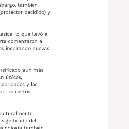
embargo, también
protector decidido) y
ásica, lo que llevó a
 arte comenzaron a
icos inspirando nuevas
versificado aún más
n únicos,
elebridades y las
ad de ciertos
culturalmente
 significado del
 tecnología también