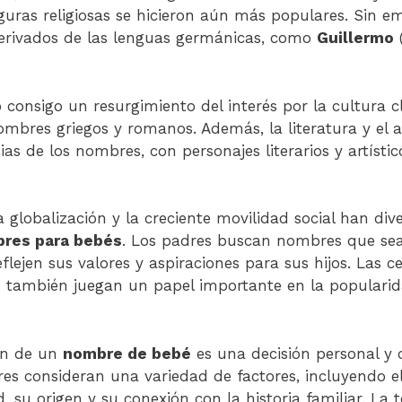
guras religiosas se hicieron aún más populares. Sin 
erivados de las lenguas germánicas, como
Guillermo
(
 consigo un resurgimiento del interés por la cultura cl
ombres griegos y romanos. Además, la literatura y el
cias de los nombres, con personajes literarios y artíst
 globalización y la creciente movilidad social han di
res para bebés
. Los padres buscan nombres que sea
eflejen sus valores y aspiraciones para sus hijos. Las c
s también juegan un papel importante en la popularid
ión de un
nombre de bebé
es una decisión personal y 
dres consideran una variedad de factores, incluyendo el
 su origen y su conexión con la historia familiar. La