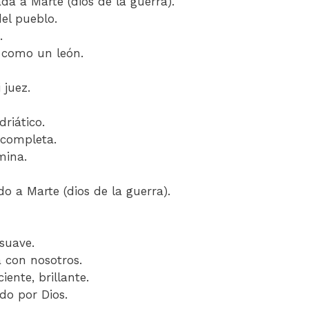
da a Marte (dios de la guerra).
del pueblo.
.
e como un león.
 juez.
driático.
, completa.
mina.
o a Marte (dios de la guerra).
 suave.
á con nosotros.
iente, brillante.
do por Dios.