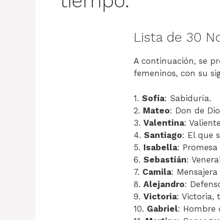
tiempo.
Lista de 30 N
A continuación, se p
femeninos, con su si
1.
Sofía
: Sabiduría.
2.
Mateo
: Don de Dio
3.
Valentina
: Valiente
4.
Santiago
: El que 
5.
Isabella
: Promesa 
6.
Sebastián
: Venera
7.
Camila
: Mensajera 
8.
Alejandro
: Defens
9.
Victoria
: Victoria, 
10.
Gabriel
: Hombre d