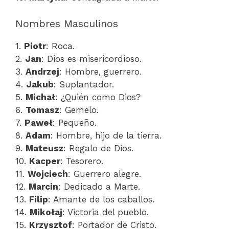
Nombres Masculinos
1.
Piotr
: Roca.
2.
Jan
: Dios es misericordioso.
3.
Andrzej
: Hombre, guerrero.
4.
Jakub
: Suplantador.
5.
Michał
: ¿Quién como Dios?
6.
Tomasz
: Gemelo.
7.
Paweł
: Pequeño.
8.
Adam
: Hombre, hijo de la tierra.
9.
Mateusz
: Regalo de Dios.
10.
Kacper
: Tesorero.
11.
Wojciech
: Guerrero alegre.
12.
Marcin
: Dedicado a Marte.
13.
Filip
: Amante de los caballos.
14.
Mikołaj
: Victoria del pueblo.
15.
Krzysztof
: Portador de Cristo.