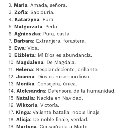
2.
Maria
: Amada, señora.
3.
Zofia
: Sabiduría.
4.
Katarzyna
: Pura.
5.
Małgorzata
: Perla.
6.
Agnieszka
: Pura, casta.
7.
Barbara
: Extranjera, forastera.
8.
Ewa
: Vida.
9.
Elżbieta
: Mi Dios es abundancia.
10.
Magdalena
: De Magdala.
11.
Helena
: Resplandeciente, brillante.
12.
Joanna
: Dios es misericordioso.
13.
Monika
: Consejera, única.
14.
Aleksandra
: Defensora de la humanidad.
15.
Natalia
: Nacida en Navidad.
16.
Wiktoria
: Victoria.
17.
Kinga
: Valiente batalla, noble linaje.
18.
Alicja
: De noble linaje, verdad.
19.
Martyna
: Consagrada a Marte.