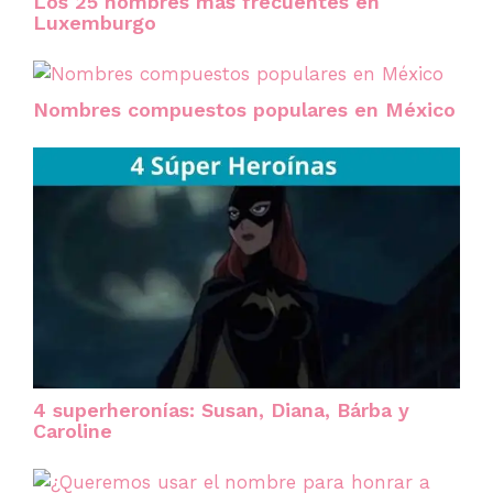
Los 25 nombres más frecuentes en
Luxemburgo
Nombres compuestos populares en México
4 superheronías: Susan, Diana, Bárba y
Caroline