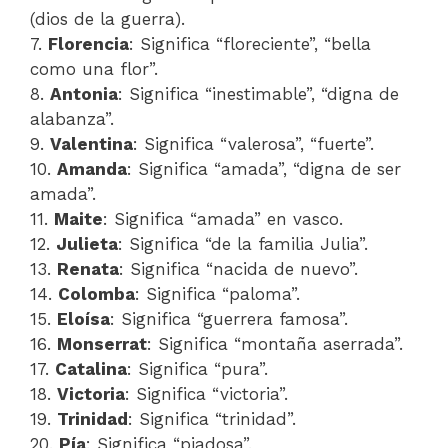
(dios de la guerra).
7.
Florencia
: Significa “floreciente”, “bella
como una flor”.
8.
Antonia
: Significa “inestimable”, “digna de
alabanza”.
9.
Valentina
: Significa “valerosa”, “fuerte”.
10.
Amanda
: Significa “amada”, “digna de ser
amada”.
11.
Maite
: Significa “amada” en vasco.
12.
Julieta
: Significa “de la familia Julia”.
13.
Renata
: Significa “nacida de nuevo”.
14.
Colomba
: Significa “paloma”.
15.
Eloísa
: Significa “guerrera famosa”.
16.
Monserrat
: Significa “montaña aserrada”.
17.
Catalina
: Significa “pura”.
18.
Victoria
: Significa “victoria”.
19.
Trinidad
: Significa “trinidad”.
20.
Pía
: Significa “piadosa”.