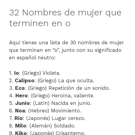
32 Nombres de mujer que
terminen en o
Aquí tienes una lista de 30 nombres de mujer
que terminan en “o”, junto con su significado
en español neutro:
1.
Io
: (Griego) Violeta.
2.
Calipso
: (Griego) La que oculta.
3.
Eco
: (Griego) Repetición de un sonido.
4.
Hero
: (Griego) Heroína, valiente.
5.
Junio
: (Latín) Nacida en junio.
6.
Noa
: (Hebreo) Movimiento.
7.
Rio
: (Japonés) Lugar cerezo.
8.
Milo
: (Alemán) Soldado.
9.
Kiko
: (Japonés) Crisantemo.