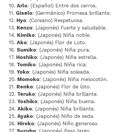
10.
Arlo
: (Español) Entre dos cerros.
11.
Giselo
: (Germánico) Promesa brillante.
12.
Hyo
: (Coreano) Respetuosa.
13.
Kenzo
: (Japonés) Fuerte y saludable.
14.
Kimiko
: (Japonés) Niña noble.
15.
Ako
: (Japonés) Flor de Loto.
16.
Sumiko
: (Japonés) Niña pura.
17.
Hoshiko
: (Japonés) Niña estrella.
18.
Tomiko
: (Japonés) Niña rica.
19.
Yoko
: (Japonés) Niña soleada.
20.
Momoko
: (Japonés) Niña melocotón.
21.
Renko
: (Japonés) Flor de loto.
22.
Teruko
: (Japonés) Niña brillante.
23.
Yoshiko
: (Japonés) Niña buena.
24.
Akiko
: (Japonés) Niña brillante.
25.
Ayako
: (Japonés) Niño de seda.
26.
Hiroko
: (Japonés) Niño generoso.
27.
Suzuho
: (Japonés) Paso largo.