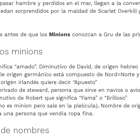
 pasar hambre y perdidos en el mar, llegan a la conven
dan sorprendidos por la maldad de Scarlet Overkill y 
s antes de que los
Minions
conozcan a Gru de las pri
os minions
gnifica “amado”. Diminutivo de David, de origen hebreo
 De origen germánico está compuesto de Nord=Norte y 
 origén irlandés quiere decir “Apuesto”
erivado de steward, persona que sirve en navíos o avi
nutivo de Robert que significa “Fama” o “Brilloso”
no es minion pero sale en la plelícula)
.
Nombre de orig
 a una persona que vendía ropa fina.
s de nombres