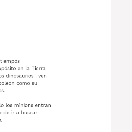
s tiempos
ósito en la Tierra
os dinosaurios , ven
poleón como su
s.
lo los minions entran
cide ir a buscar
.