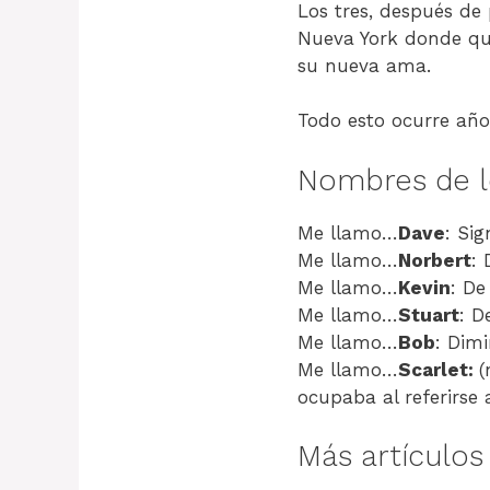
Los tres, después de
Nueva York donde que
su nueva ama.
Todo esto ocurre año
Nombres de l
Me llamo…
Dave
: Si
Me llamo…
Norbert
:
Me llamo…
Kevin
: De
Me llamo…
Stuart
: D
Me llamo…
Bob
: Dimi
Me llamo…
Scarlet:
(
ocupaba al referirse
Más artículo