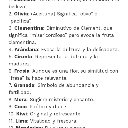
belleza.
2.
Olivia
: (Aceituna) Significa “olivo” o
“pacífica”.
3.
Clementina
: Diminutivo de Clement, que
significa “misericordioso” pero evoca la fruta
clementina.
4.
Arándana
: Evoca la dulzura y la delicadeza.
5.
Ciruela
: Representa la dulzura y la
madurez.
6.
Fresia
: Aunque es una flor, su similitud con
“fresa” la hace relevante.
7.
Granada
: Símbolo de abundancia y
fertilidad.
8.
Mora
: Sugiere misterio y encanto.
9.
Coco
: Exótico y dulce.
10.
Kiwi
: Original y refrescante.
11.
Lima
: Vitalidad y frescura.
12.
Mandarina
: Dulzura y alegría.