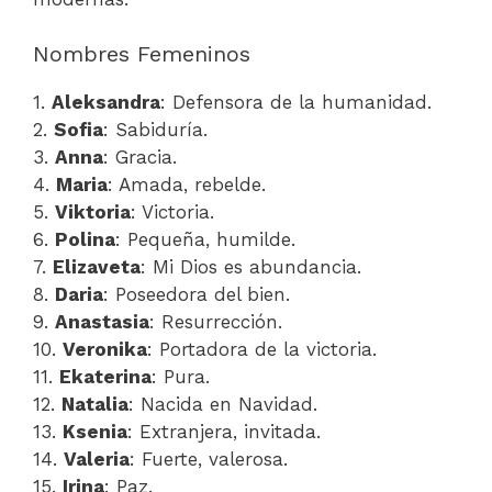
Nombres Femeninos
1.
Aleksandra
: Defensora de la humanidad.
2.
Sofia
: Sabiduría.
3.
Anna
: Gracia.
4.
Maria
: Amada, rebelde.
5.
Viktoria
: Victoria.
6.
Polina
: Pequeña, humilde.
7.
Elizaveta
: Mi Dios es abundancia.
8.
Daria
: Poseedora del bien.
9.
Anastasia
: Resurrección.
10.
Veronika
: Portadora de la victoria.
11.
Ekaterina
: Pura.
12.
Natalia
: Nacida en Navidad.
13.
Ksenia
: Extranjera, invitada.
14.
Valeria
: Fuerte, valerosa.
15.
Irina
: Paz.