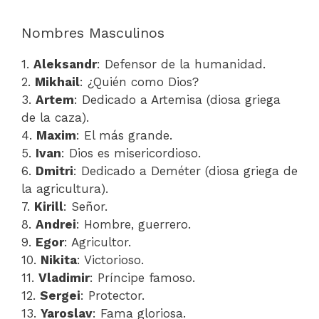
Nombres Masculinos
1.
Aleksandr
: Defensor de la humanidad.
2.
Mikhail
: ¿Quién como Dios?
3.
Artem
: Dedicado a Artemisa (diosa griega
de la caza).
4.
Maxim
: El más grande.
5.
Ivan
: Dios es misericordioso.
6.
Dmitri
: Dedicado a Deméter (diosa griega de
la agricultura).
7.
Kirill
: Señor.
8.
Andrei
: Hombre, guerrero.
9.
Egor
: Agricultor.
10.
Nikita
: Victorioso.
11.
Vladimir
: Príncipe famoso.
12.
Sergei
: Protector.
13.
Yaroslav
: Fama gloriosa.