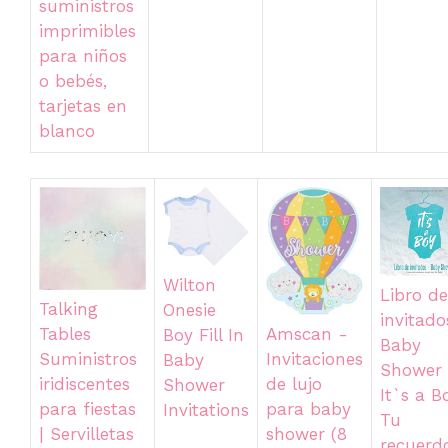
suministros
imprimibles
para niños
o bebés,
tarjetas en
blanco
Wilton
Libro de
Talking
Onesie
invitado
Amscan -
Tables
Boy Fill In
Baby
Invitaciones
Suministros
Baby
Shower
de lujo
iridiscentes
Shower
It`s a B
para baby
para fiestas
Invitations
Tu
shower (8
| Servilletas
recuerd