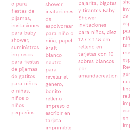
sh
pajarita, bigotes
o para
shower,
inv
y tirantes Baby
fiestas de
invitaciones
de
Shower
pijamas,
de
es
invitaciones
invitaciones
espolvorear
pa
para niños, diez
para baby
para niño o
niñ
12.7 x 17.8 cm
shower,
niña, papel
te
relleno en
suministros
kraft
me
tarjetas con 10
impresos
blanco
es
sobres blancos
para fiestas
neutro
Re
por
de pijamas
para
gé
amandacreation
de gatitos
revelar el
ne
para niños
género,
lin
o niñas,
bonito
rel
niños o
relleno
im
niños
impreso o
esc
pequeños
escribir en
en
tarjeta
im
imprimible