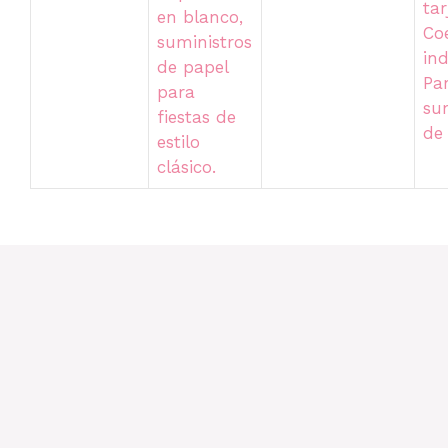
tar
en blanco,
Co
suministros
ind
de papel
Pa
para
su
fiestas de
de
estilo
clásico.