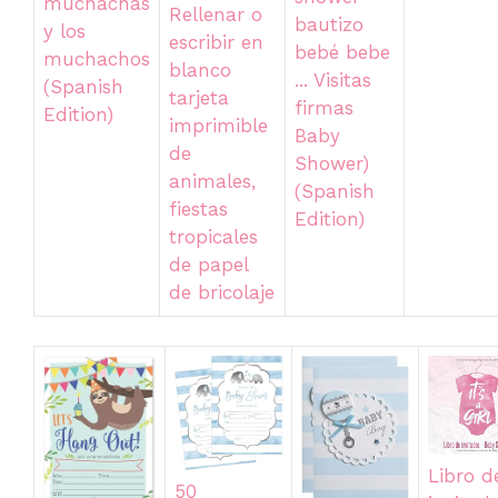
muchachas
Rellenar o
bautizo
y los
escribir en
bebé bebe
muchachos
blanco
... Visitas
(Spanish
tarjeta
firmas
Edition)
imprimible
Baby
de
Shower)
animales,
(Spanish
fiestas
Edition)
tropicales
de papel
de bricolaje
Libro d
50