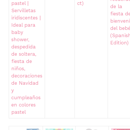
ct)
pastel |
de la
Servilletas
fiesta d
iridiscentes |
bienven
Ideal para
del beb
baby
(Spanis
shower,
Edition)
despedida
de soltera,
fiesta de
niños,
decoraciones
de Navidad
y
cumpleaños
en colores
pastel