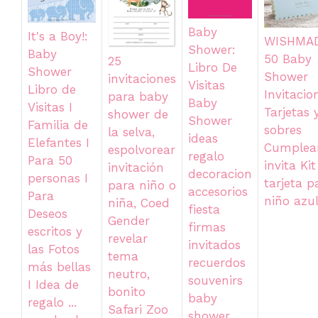
Baby
It's a Boy!:
WISHMA
Shower:
Baby
50 Baby
25
Libro De
Shower
Shower
invitaciones
Visitas
Libro de
Invitacio
para baby
Baby
Visitas I
Tarjetas 
shower de
Shower
Familia de
sobres
la selva,
ideas
Elefantes I
Cumplea
espolvorear
regalo
Para 50
invita Ki
invitación
decoracion
personas I
tarjeta p
para niño o
accesorios
Para
niño azu
niña, Coed
fiesta
Deseos
Gender
firmas
escritos y
revelar
invitados
las Fotos
tema
recuerdos
más bellas
neutro,
souvenirs
I Idea de
bonito
baby
regalo ...
Safari Zoo
shower