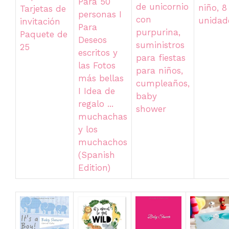
Para 50
de unicornio
niño, 8
Tarjetas de
personas I
con
unidad
invitación
Para
purpurina,
Paquete de
Deseos
suministros
25
escritos y
para fiestas
las Fotos
para niños,
más bellas
cumpleaños,
I Idea de
baby
regalo ...
shower
muchachas
y los
muchachos
(Spanish
Edition)