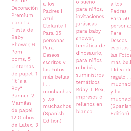
Set de
o sueño
a los
a los
Decoración
para niños,
Padres I
Padres I
Premium
invitaciones
Azul
Para 50
para tu
jurásicas
Elefante I
personas
Fiesta de
para baby
Para 25
Para
Baby
shower,
personas I
Deseos
Shower, 6
temática de
Para
escritos 
Pom
dinosaurio,
Deseos
las Foto
poms, 5
para niños
escritos y
más bel
Linternas
o bebés,
las Fotos
I Idea d
de papel, 1
suministros
más bellas
regalo ...
"It`s a
temáticos
I ...
muchac
Boy"
Bday T Rex,
muchachas
y los
Banner, 2
impresos o
y los
muchac
Mamilas
rellenos en
muchachos
(Spanis
de papel,
blanco
(Spanish
Edition)
12 Globos
Edition)
de Latex, 3