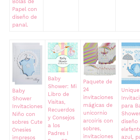
Bolas de
Papel con
diseño de
panal.
Baby
Paquete de
Shower: Mi
24
Unique
Baby
Libro de
invitaciones
Invitac
Shower
Visitas,
mágicas de
para B
Invitaciones
Recuerdos
unicornio
Shower
Niño con
y Consejos
arcoíris con
diseño
sobres Cute
a los
sobres,
elefant
Onesies
Padres I
invitaciones
azul, p
impresos