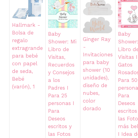
Hallmark -
Bolsa de
Baby
Baby
Ginger Ray
regalo
Shower: Mi
Shower:
-
extragrande
Libro de
Libro d
Invitaciones
para bebé
Visitas,
Visitas I
para baby
con papel
Recuerdos
Gatos
shower (10
de seda,
y Consejos
Rosados
unidades),
Bebé
a los
Para 50
diseño de
(varón), 1
Padres I
persona
nubes,
Para 25
Para
color
personas I
Deseos
dorado
Para
escritos
Deseos
las Foto
escritos y
más bel
las Fotos
I Idea d