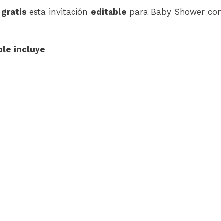
e
gratis
esta invitación
editable
para Baby Shower co
ble incluye