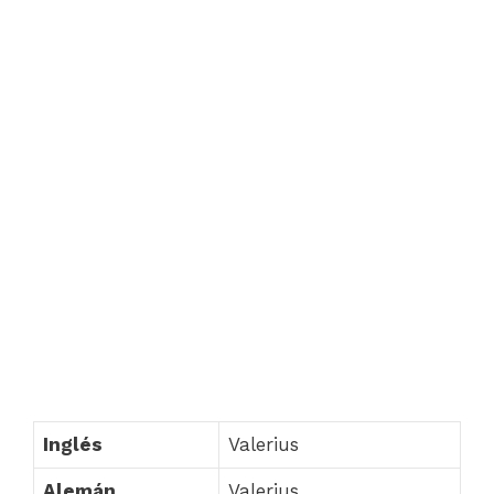
Inglés
Valerius
Alemán
Valerius