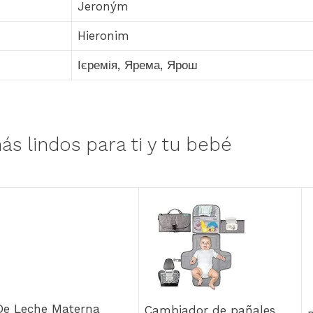
Jeroným
Hieronim
Ієремія, Ярема, Ярош
ás lindos para ti y tu bebé
 De Leche Materna
Cambiador de pañales