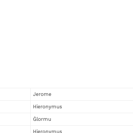
Jerome
Hieronymus
Ġlormu
Hieronymus