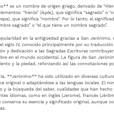
** es un nombre de origen griego, derivado de “Hier
mentos: “hierós” (ἱερός), que significa “sagrado” o “
ομα), que significa “nombre”. Por lo tanto, el significa
mbre sagrado” o “el que tiene un nombre sagrado”.
pularidad en la antigüedad gracias a San Jerónimo, 
el siglo IV, conocido principalmente por su traducción d
ión y dedicación a las Sagradas Escrituras contribuye
mbre en el mundo occidental. La figura de San Jerónim
iento y la piedad, reforzando así las connotaciones po
oria, **Jerónimo** ha sido utilizado en diversas cultura
 original o adaptándose a las lenguas locales. El n
no y la búsqueda del saber, cualidades que han hecho
ntes idiomas, como en inglés (Jerome), francés (Jérôme
 conserva su esencia y significado original, aunque co
as.