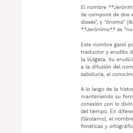
El nombre **Jerónimo
Se compone de dos ele
dioses”, y “ónoma” (ὄν
**Jerónimo** es “no
Este nombre ganó po
traductor y erudito d
la Vulgata. Su erudic
a la difusión del no
sabiduría, el conocim
A lo largo de la hist
manteniendo su forma
conexión con lo divi
del tiempo. En difere
(Girolamo), el nombre
fonéticas y ortográfic