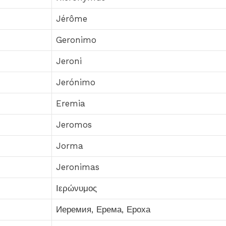
Jérôme
Geronimo
Jeroni
Jerónimo
Eremia
Jeromos
Jorma
Jeronimas
Ιερώνυμος
Иеремия, Ерема, Ероха