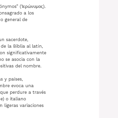
ónymos” (Ἱερώνυμος).
consagrado a los
do general de
un sacerdote,
e la Biblia al latín,
ron significativamente
o se asocia con la
sitivas del nombre.
s y países,
ombre evoca una
 que perdure a través
) o italiano
n ligeras variaciones