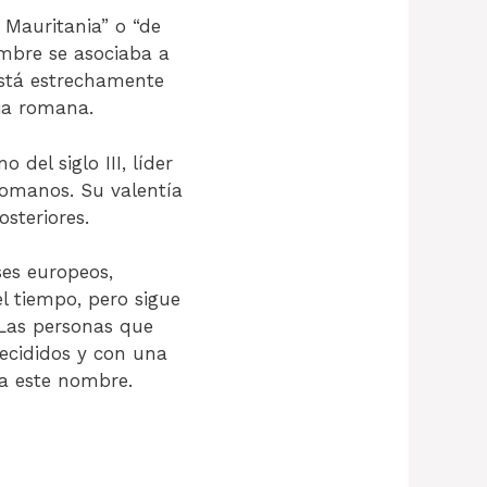
e Mauritania” o “de
ombre se asociaba a
está estrechamente
ia romana.
 del siglo III, líder
romanos. Su valentía
steriores.
es europeos,
l tiempo, pero sigue
 Las personas que
decididos y con una
va este nombre.