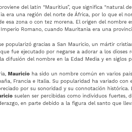
roviene del latín “Mauritius”, que significa “natural d
nia era una región del norte de África, por lo que el n
 de esa zona o con tez morena. El origen del nombre 
l Imperio Romano, cuando Mauritania era una provinc
e popularizó gracias a San Mauricio, un mártir cristiano
 que fue ejecutado por negarse a adorar a los dioses 
la difusión del nombre en la Edad Media y en siglos po
ria,
Mauricio
ha sido un nombre común en varios país
aña, Francia e Italia. Su popularidad ha variado con e
eciado por su sonoridad y su connotación histórica.
ricio
suelen ser percibidas como individuos fuertes, 
derazgo, en parte debido a la figura del santo que lle