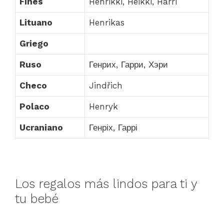
Finés
Henrikki, Heikki, Harri
Lituano
Henrikas
Griego
Ruso
Генрих, Гарри, Хэри
Checo
Jindřich
Polaco
Henryk
Ucraniano
Генріх, Гаррі
Los regalos más lindos para ti y
tu bebé