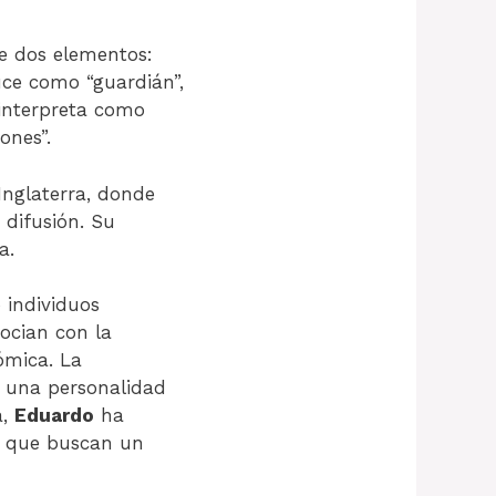
e dos elementos:
duce como “guardián”,
interpreta como
ones”.
Inglaterra, donde
 difusión. Su
a.
 individuos
ocian con la
ómica. La
e una personalidad
a,
Eduardo
ha
s que buscan un