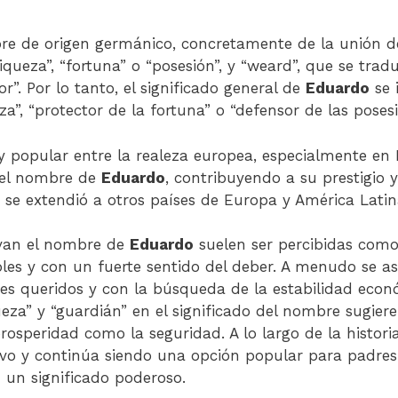
e de origen germánico, concretamente de la unión d
“riqueza”, “fortuna” o “posesión”, y “weard”, que se tra
r”. Por lo tanto, el significado general de
Eduardo
se 
za”, “protector de la fortuna” o “defensor de las posesi
popular entre la realeza europea, especialmente en 
n el nombre de
Eduardo
, contribuyendo a su prestigio y
se extendió a otros países de Europa y América Latin
evan el nombre de
Eduardo
suelen ser percibidas como
bles y con un fuerte sentido del deber. A menudo se as
res queridos y con la búsqueda de la estabilidad econ
eza” y “guardián” en el significado del nombre sugier
rosperidad como la seguridad. A lo largo de la histori
ivo y continúa siendo una opción popular para padre
 un significado poderoso.