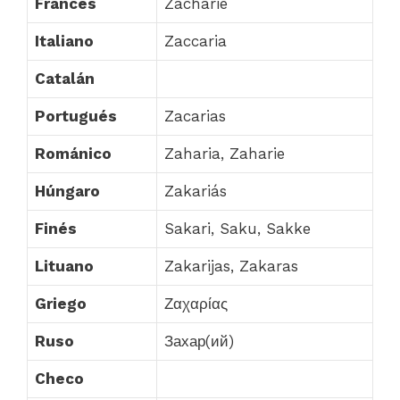
Francés
Zacharie
Italiano
Zaccaria
Catalán
Portugués
Zacarias
Románico
Zaharia, Zaharie
Húngaro
Zakariás
Finés
Sakari, Saku, Sakke
Lituano
Zakarijas, Zakaras
Griego
Ζαχαρίας
Ruso
Захар(ий)
Checo