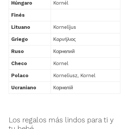
Húngaro
Kornél
Finés
Lituano
Kornelijus
Griego
Κορνήλιος
Ruso
Корнелий
Checo
Kornel
Polaco
Korneliusz, Kornel
Ucraniano
Корнелій
Los regalos más lindos para ti y
tu bebé