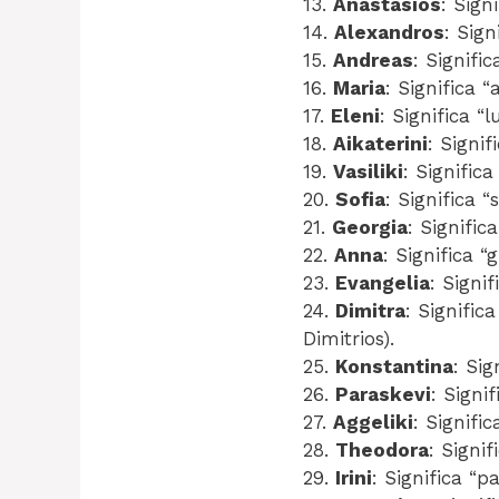
13.
Anastasios
: Sign
14.
Alexandros
: Sign
15.
Andreas
: Signific
16.
Maria
: Significa 
17.
Eleni
: Significa “l
18.
Aikaterini
: Signif
19.
Vasiliki
: Significa
20.
Sofia
: Significa “
21.
Georgia
: Signific
22.
Anna
: Significa “
23.
Evangelia
: Signif
24.
Dimitra
: Signific
Dimitrios).
25.
Konstantina
: Sig
26.
Paraskevi
: Signi
27.
Aggeliki
: Signific
28.
Theodora
: Signif
29.
Irini
: Significa “pa