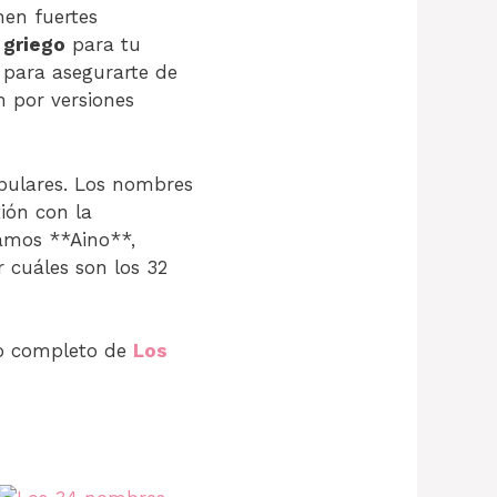
nen fuertes
griego
para tu
a para asegurarte de
n por versiones
opulares. Los nombres
xión con la
ramos **Aino**,
 cuáles son los 32
ulo completo de
Los