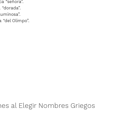
ica “señora”.
a “dorada”.
“luminosa”.
ca “del Olimpo”.
es al Elegir Nombres Griegos