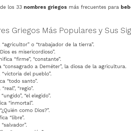
 de los 33
nombres griegos
más frecuentes para
beb
s Griegos Más Populares y Sus Sig
a “agricultor” o “trabajador de la tierra”.
“Dios es misericordioso”.
nifica “firme”, “constante”.
ca “consagrado a Deméter”, la diosa de la agricultura.
a “victoria del pueblo”.
ica “todo santo”.
 “real”, “regio”.
 “ungido”, “el elegido”.
fica “inmortal”.
a “¿Quién como Dios?”.
fica “libre”.
a “salvador”.