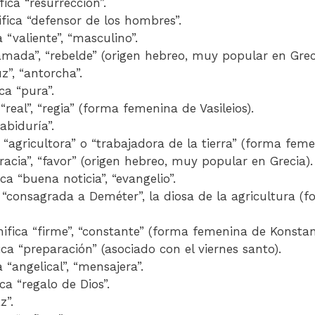
ifica “resurrección”.
ifica “defensor de los hombres”.
a “valiente”, “masculino”.
“amada”, “rebelde” (origen hebreo, muy popular en Grec
uz”, “antorcha”.
ica “pura”.
 “real”, “regia” (forma femenina de Vasileios).
sabiduría”.
a “agricultora” o “trabajadora de la tierra” (forma fem
gracia”, “favor” (origen hebreo, muy popular en Grecia).
ica “buena noticia”, “evangelio”.
a “consagrada a Deméter”, la diosa de la agricultura 
nifica “firme”, “constante” (forma femenina de Konstan
fica “preparación” (asociado con el viernes santo).
a “angelical”, “mensajera”.
ica “regalo de Dios”.
z”.