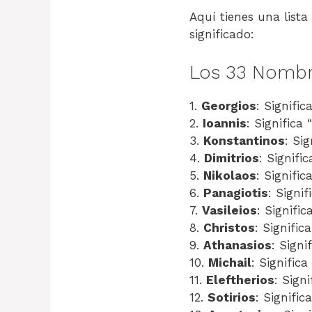
Aquí tienes una lista
significado:
Los 33 Nombre
1.
Georgios
: Signific
2.
Ioannis
: Significa 
3.
Konstantinos
: Sig
4.
Dimitrios
: Signifi
5.
Nikolaos
: Signific
6.
Panagiotis
: Signif
7.
Vasileios
: Significa
8.
Christos
: Significa
9.
Athanasios
: Signi
10.
Michail
: Signific
11.
Eleftherios
: Signi
12.
Sotirios
: Signific