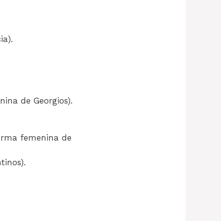
ia).
enina de Georgios).
(forma femenina de
tinos).