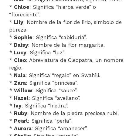
*
Chloe
: Significa “hierba verde” o
“floreciente”.
*
Lily
: Nombre de la flor de lirio, símbolo de
pureza.
*
Sophie
: Significa “sabiduría”.
*
Daisy
: Nombre de la flor margarita.
*
Lucy
: Significa “luz”.
*
Cleo
: Abreviatura de Cleopatra, un nombre
regio.
*
Nala
: Significa “regalo” en Swahili.
*
Zara
: Significa “princesa”.
*
Willow
: Significa “sauce”.
*
Hazel
: Significa “avellano”.
*
Ivy
: Significa “hiedra”.
*
Ruby
: Nombre de la piedra preciosa rubí.
*
Pearl
: Significa “perla”.
*
Aurora
: Significa “amanecer”.
*
Stella
: Significa “estrella”.