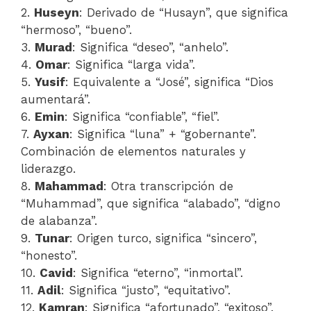
2.
Huseyn
: Derivado de “Husayn”, que significa
“hermoso”, “bueno”.
3.
Murad
: Significa “deseo”, “anhelo”.
4.
Omar
: Significa “larga vida”.
5.
Yusif
: Equivalente a “José”, significa “Dios
aumentará”.
6.
Emin
: Significa “confiable”, “fiel”.
7.
Ayxan
: Significa “luna” + “gobernante”.
Combinación de elementos naturales y
liderazgo.
8.
Mahammad
: Otra transcripción de
“Muhammad”, que significa “alabado”, “digno
de alabanza”.
9.
Tunar
: Origen turco, significa “sincero”,
“honesto”.
10.
Cavid
: Significa “eterno”, “inmortal”.
11.
Adil
: Significa “justo”, “equitativo”.
12.
Kamran
: Significa “afortunado”, “exitoso”.