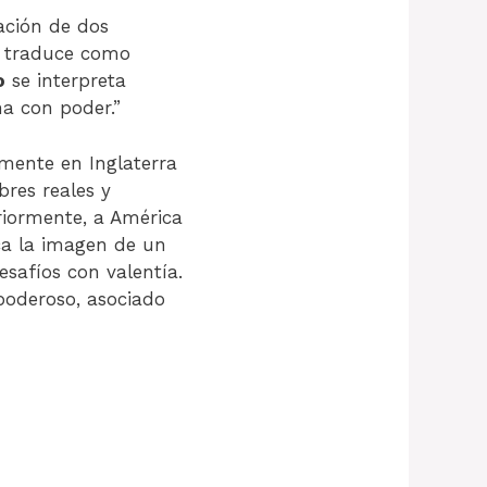
ación de dos
se traduce como
o
se interpreta
a con poder.”
mente en Inglaterra
res reales y
eriormente, a América
a la imagen de un
esafíos con valentía.
poderoso, asociado