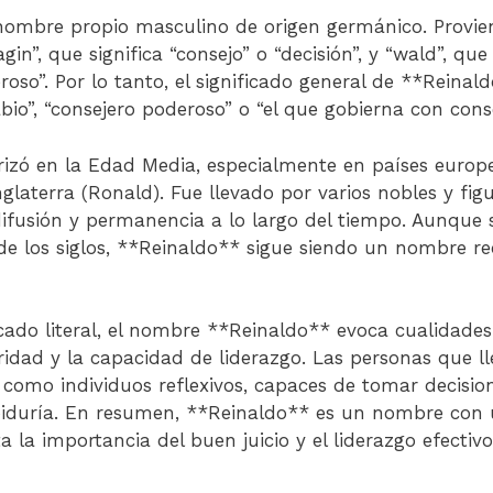
nombre propio masculino de origen germánico. Provie
in”, que significa “consejo” o “decisión”, y “wald”, que 
oso”. Por lo tanto, el significado general de **Reinald
io”, “consejero poderoso” o “el que gobierna con conse
rizó en la Edad Media, especialmente en países euro
glaterra (Ronald). Fue llevado por varios nobles y figu
ifusión y permanencia a lo largo del tiempo. Aunque
 de los siglos, **Reinaldo** sigue siendo un nombre re
cado literal, el nombre **Reinaldo** evoca cualidades 
oridad y la capacidad de liderazgo. Las personas que 
s como individuos reflexivos, capaces de tomar decisio
biduría. En resumen, **Reinaldo** es un nombre con u
a la importancia del buen juicio y el liderazgo efectivo